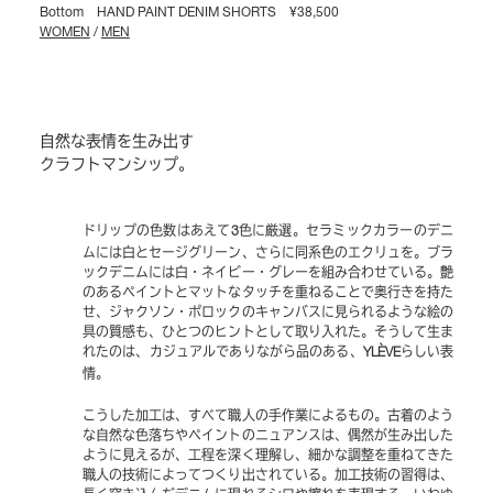
Bottom HAND PAINT DENIM SHORTS ¥38,500
WOMEN
/
MEN
自然な表情を生み出す
クラフトマンシップ。
ドリップの色数はあえて
色に厳選。セラミックカラーのデニ
3
ムには白とセージグリーン、さらに同系色のエクリュを。ブラ
ックデニムには白・ネイビー・グレーを組み合わせている。艶
のあるペイントとマットなタッチを重ねることで奥行きを持た
せ、ジャクソン・ポロックのキャンバスに見られるような絵の
具の質感も、ひとつのヒントとして取り入れた。そうして生ま
れたのは、カジュアルでありながら品のある、
らしい表
YLÈVE
情。
こうした加工は、すべて職人の手作業によるもの。古着のよう
な自然な色落ちやペイントのニュアンスは、偶然が生み出した
ように見えるが、工程を深く理解し、細かな調整を重ねてきた
職人の技術によってつくり出されている。加工技術の習得は、