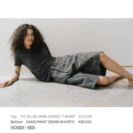
Top
T/C SLUB YARN JERSEY T-SHIRT
¥16,500
Bottom HAND PAINT DENIM SHORTS ¥38,500
WOMEN
/
MEN