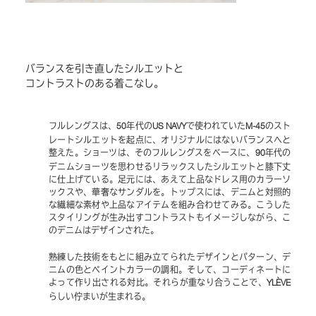
バランスを引き直したシルエットと
コントラストのある着こなし。
フルレングスは、
年代の
で使われていた
のスト
50
US NAVY
M-45
レートシルエットを起点に、オリジナルにはないバランスへと
整えた。ショーツは、そのフルレングスをベースに、
年代の
90
デニムショーツを思わせるリラックスしたシルエットと膝下丈
に仕上げている。足元には、あえて上品なドレス用のカラーソ
ックスや、華奢なサンダルを。トップスには、デニムと対照的
な繊細な素材や上品なアイテムを組み合わせてみる。こうした
スタイリングが生み出すコントラストもイメージしながら、こ
のデニムはデザインされた。
熟練した技術をもとに組み立てられたデザインとパターン、デ
ニムの色とペイントカラーの調和。そして、コーディネートに
よって作り出される対比。それらが重なり合うことで、
YLÈVE
らしい佇まいが生まれる。